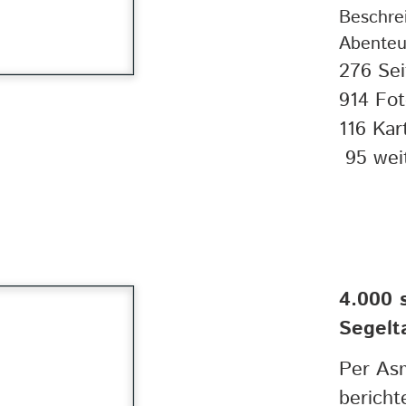
Beschre
Abenteu
276 Sei
914 Fot
116 Kar
95 wei
4.000 
Segelt
Per As
bericht