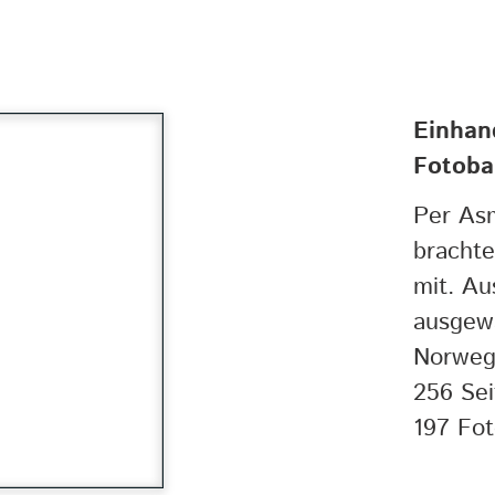
Einhan
Fotob
Per As
brachte
mit. Au
ausgew
Norwege
256 Sei
197 Fot