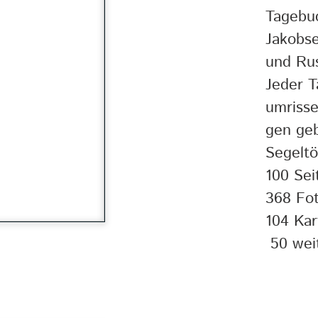
Tagebu
Jakobs
und Ru
Jeder T
umrisse
gen ge
Segeltö
100 Sei
368 Fo
104 Kar
50 wei