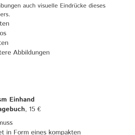
ibungen auch visuelle Eindrücke dieses
ers.
ten
os
ten
tere Abbildungen
sm Einhand
agebuch
, 15 €
muss
et in Form eines kompakten