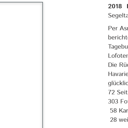
2018 
Segelt
Per A
berich
Tagebu
Lofote
Die Rü
Havarie
glückli
72 Sei
303 Fo
58 Kar
28 wei