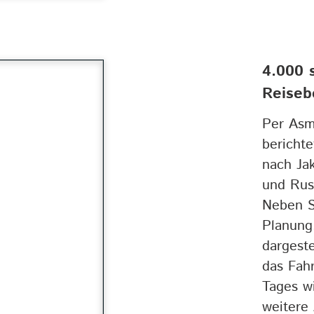
4.000 
Reiseb
Per As
berichte
nach Ja
und Rus
Neben S
Planung
dargest
das Fahr
Tages wi
weitere